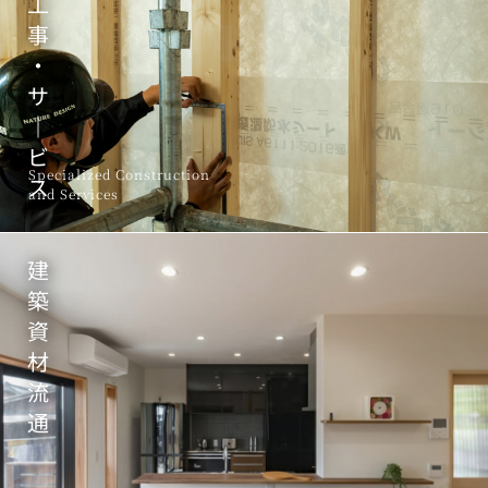
工
事
・
サ
｜
ビ
Specialized Construction
ス
and Services
建
築
資
材
流
通