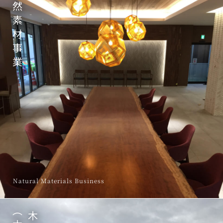
然
素
材
事
業
Natural Materials Business
︵
木