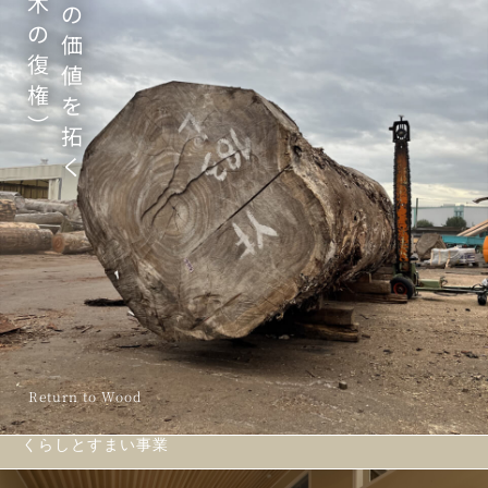
木
の
の
価
復
値
権
を
︶
拓
く
Return to Wood
くらしとすまい事業