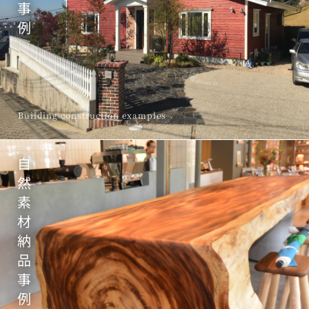
事
例
Building construction examples
自
然
素
材
納
品
事
例