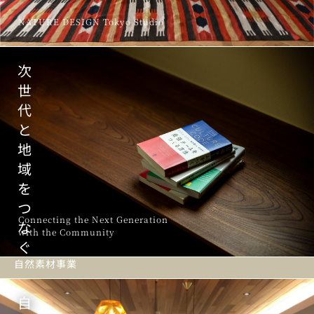
NATURE DESIGN Tokyo Studio
次
世
代
と
地
域
を
つ
Connecting the Next Generation
な
with the Community
ぐ
自然素材事業
自