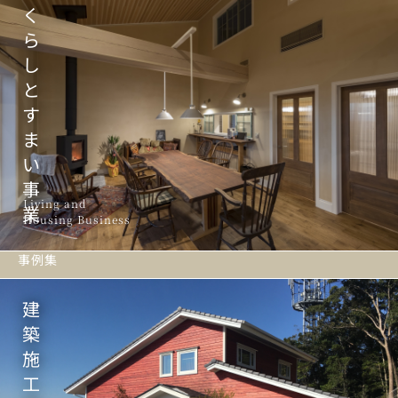
く
ら
し
と
す
ま
い
事
Living and
業
Housing Business
事例集
建
築
施
工