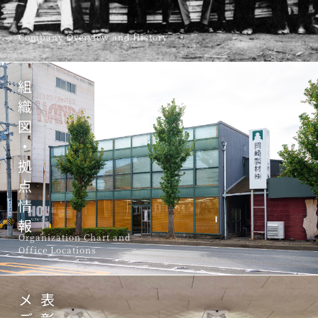
Company Overview and History
組
織
図
・
拠
点
情
報
Organization Chart and
Office Locations
メ
表