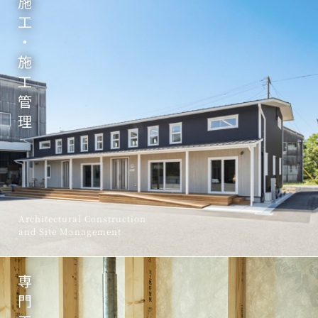
施
工
・
施
工
管
理
Architectural Construction
and Site Management
専
門