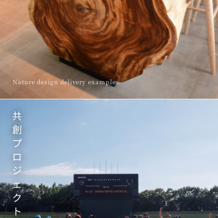
Nature design delivery examples
共
創
プ
ロ
ジ
ェ
ク
ト