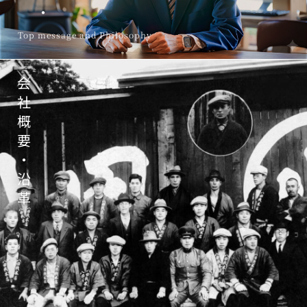
・
Top message and Philosophy
会
社
概
要
・
沿
革