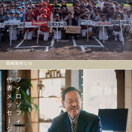
Co-creation Project
岡崎製材とは
代
フ
表
ィ
メ
ロ
ッ
ソ
セ
フ
I
ィ
ジ
︱