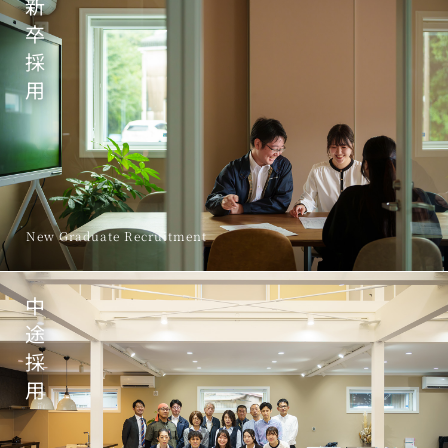
新
卒
採
用
New Graduate Recruitment
中
途
採
用