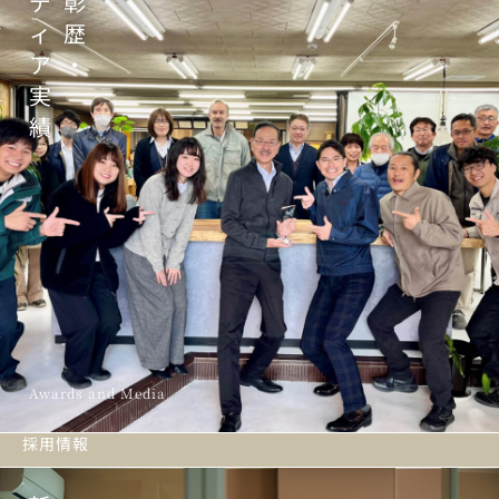
デ
彰
ィ
歴
ア
・
実
績
Awards and Media
採用情報