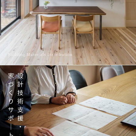
Building Materials Distribution
家
設
づ
計
く
技
り
術
サ
支
ポ
援
｜
・
ト