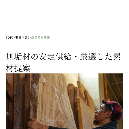
その尊い命と自然が創り出したデザインを徹底して活か
す。
それが私たちの使命です。
TOP
＞
事業内容
＞
自然素材事業
無垢材の安定供給・厳選した素
材提案
創
業
100
年
以
上