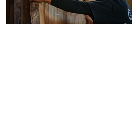
の
歴
史
で
脈々
と
伝
承
さ
れ
て
き
た
一