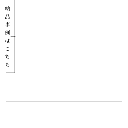
納
品
事
例
は
こ
ち
ら