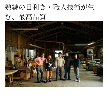
熟練の目利き・職人技術が生
む、最高品質
経
験
豊
富
な
目
利
き
が
原
木