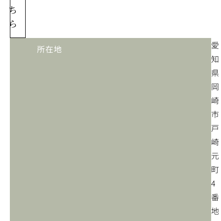
ち
ら
愛
所在地
知
県
岡
崎
市
戸
崎
元
町
4
番
地