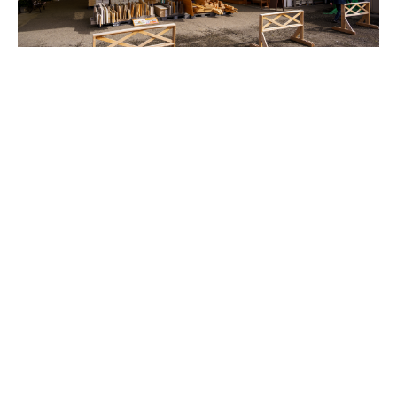
「く
ら
し
の
相
談
窓
口」
と
し
て、
様々
な
お