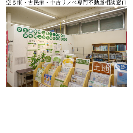
空き家・古民家・中古リノベ専門不動産相談窓口
空
き
家
に
関
す
る
お
悩
み
に
特
化