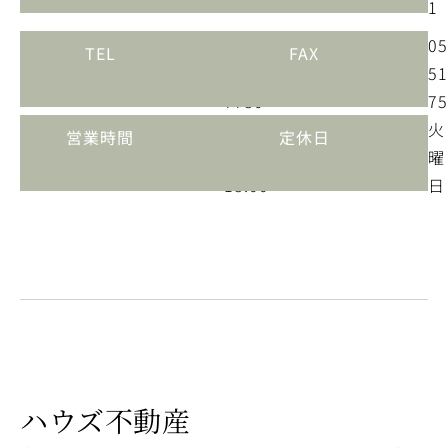
1
0120-
05
TEL
FAX
51-
51
7780
75
09:00
火
営業時間
定休日
～
曜
18:00
日
ハウズ不動産