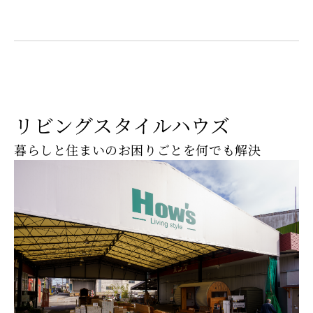
リビングスタイルハウズ
暮らしと住まいのお困りごとを何でも解決
地
域
に
根
ざ
し
た