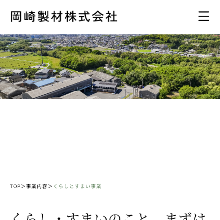
暮らしと、生きる。
人が安心して暮らす日々にそっと寄り添い支えていく。
いつでも頼れる存在として地域の暮らしと共に歩み続け
ます。
TOP
＞
事業内容
＞
くらしとすまい事業
くらし・すまいのこと、まずは