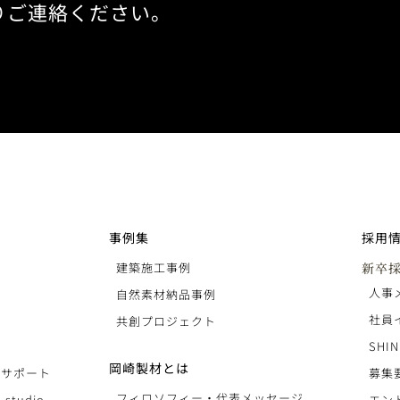
りご連絡ください。
事例集
採用
建築施工事例
新卒
人事
自然素材納品事例
社員
共創プロジェクト
SHIN
岡崎製材とは
りサポート
募集
フィロソフィー・代表メッセージ
 studio
エン