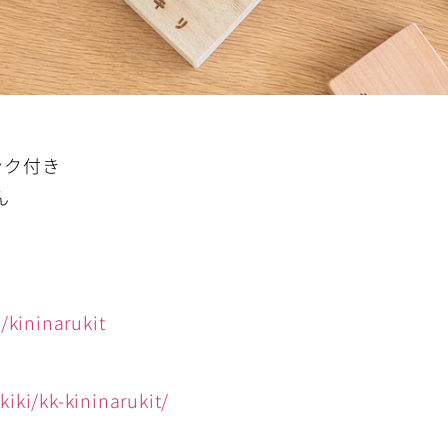
ック付き
ん
/kininarukit
iki/kk-kininarukit/