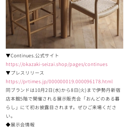
▼Continues.公式サイト
https://okazaki-seizai.shop/pages/continues
▼プレスリリース
https://prtimes.jp/000000019.000096178.html
同ブランドは10月2日(水)から8日(火)まで伊勢丹新宿
店本館5階で開催される展示販売会「おんどのある暮
らし」にて初お披露目されます。ぜひご来場くださ
い。
◆展示会情報