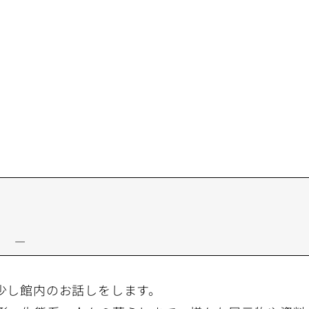
２ —
少し館内のお話しをします。