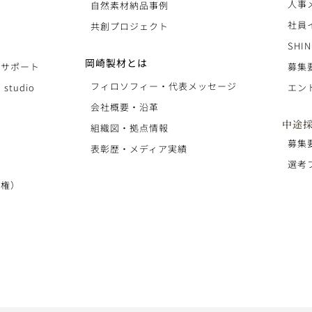
人事
自然素材納品事例
社員
共創プロジェクト
SHIN
岡崎製材とは
りサポート
募集
フィロソフィー・代表メッセージ
 studio
エン
会社概要・沿革
中途
組織図・拠点情報
募集
表彰歴・メディア実績
選考
復権）