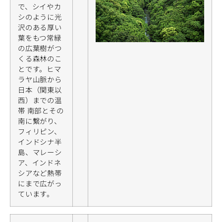
で、シイやカ
シのように光
沢のある厚い
葉をもつ常緑
の広葉樹がつ
くる森林のこ
とです。ヒマ
ラヤ山脈から
日本（関東以
西）までの温
帯 南部とその
南に繋がり、
フィリピン、
インドシナ半
島、マレーシ
ア、インドネ
シアなど熱帯
にまで広がっ
ています。