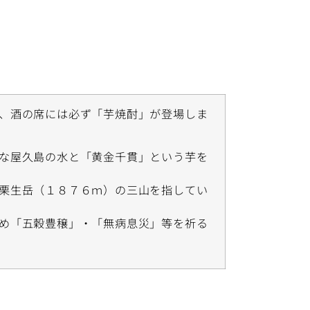
、酒の席には必ず「芋焼酎」が登場しま
な屋久島の水と「黄金千貫」という芋を
栗生岳（１８７６ｍ）の三山を指してい
め「五穀豊穣」・「無病息災」等を祈る