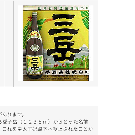
があります。
る愛子岳（１２３５ｍ）からとった名前
、これを皇太子妃殿下へ献上されたことか