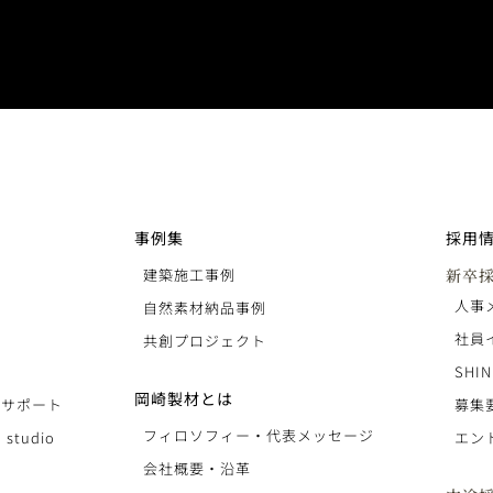
事例集
採用
建築施工事例
新卒
人事
自然素材納品事例
社員
共創プロジェクト
SHIN
岡崎製材とは
りサポート
募集
フィロソフィー・代表メッセージ
 studio
エン
会社概要・沿革