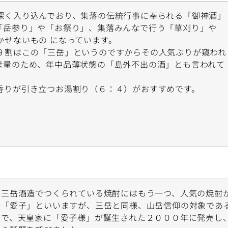
深く入り込んでおり、集落の伝統行事に奉られる「御神酒」
「岳参り」や「お祭り」、集落みんなで行う「草刈り」や
かせないもの になっています。
９割はこの「三岳」というのですからその人気ぶりが窺われ
産量のため、年中品薄状態の「島外不出の酒」とも言われて
香りが引き立つお湯割り（６：４）がおすすめです。
三岳酒造でつくられている焼酎にはもう一つ、人気の焼酎
「愛子」といいますが、三岳と同様、山岳信仰の対象であ
で、天皇家に「愛子様」が誕生された２０００年に発売し