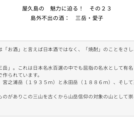
屋久島の 魅力に迫る！ その２３
島外不出の酒： 三岳・愛子
は「お酒」と言えば日本酒ではなく、「焼酎」のことをさし
三岳」。これは日本名水百選の中でも屈指の名水として有名
で作られています。
、宮之浦岳（１９３５ｍ）と永田岳（１８８６ｍ）、そして
ものがありこの三山を古くから山岳信仰の対象の山として崇