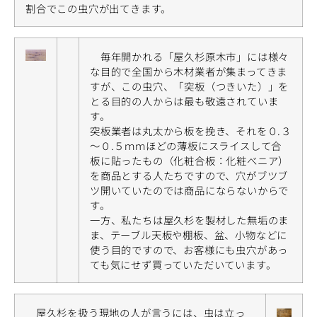
割合でこの虫穴が出てきます。
毎年開かれる「屋久杉原木市」には様々
な目的で全国から木材業者が集まってきま
すが、この虫穴、「突板（つきいた）」を
とる目的の人からは最も敬遠されていま
す。
突板業者は丸太から板を挽き、それを０.３
～０.５ｍｍほどの薄板にスライスして合
板に貼ったもの（化粧合板：化粧べニア）
を商品とする人たちですので、穴がブツブ
ツ開いていたのでは商品にならないからで
す。
一方、私たちは屋久杉を製材した無垢のま
ま、テーブル天板や棚板、盆、小物などに
使う目的ですので、お客様にも虫穴があっ
ても気にせず買っていただいています。
屋久杉を扱う現地の人が言うには、虫は立っ